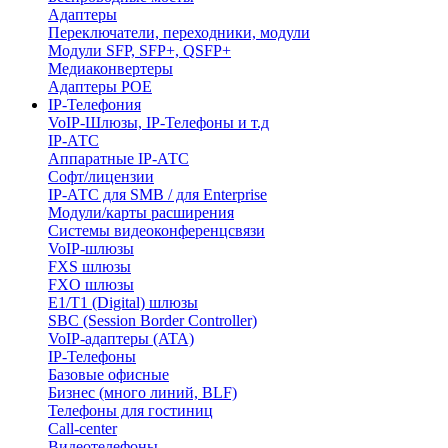
Адаптеры
Переключатели, переходники, модули
Модули SFP, SFP+, QSFP+
Медиаконвертеры
Адаптеры POE
IP-Телефония
VoIP-Шлюзы, IP-Телефоны и т.д
IP-АТС
Аппаратные IP-АТС
Софт/лицензии
IP-АТС для SMB / для Enterprise
Модули/карты расширения
Системы видеоконференцсвязи
VoIP-шлюзы
FXS шлюзы
FXO шлюзы
E1/T1 (Digital) шлюзы
SBC (Session Border Controller)
VoIP-адаптеры (ATA)
IP-Телефоны
Базовые офисные
Бизнес (много линий, BLF)
Телефоны для гостиниц
Call-center
Видеотелефоны