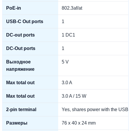
PoE-in
802.3af/at
USB-C Out ports
1
DC-out ports
1 DC1
DC-Out ports
1
Выходное
5 V
напряжение
Max total out
3.0 A
Max total out
3.0 A / 15 W
2-pin terminal
Yes, shares power with the USB-
Размеры
76 x 40 x 24 mm