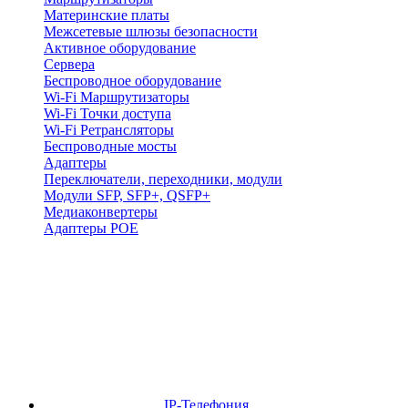
Материнские платы
Межсетевые шлюзы безопасности
Активное оборудование
Сервера
Беспроводное оборудование
Wi-Fi Маршрутизаторы
Wi-Fi Точки доступа
Wi-Fi Ретрансляторы
Беспроводные мосты
Адаптеры
Переключатели, переходники, модули
Модули SFP, SFP+, QSFP+
Медиаконвертеры
Адаптеры POE
IP-Телефония