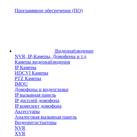
Программное обеспечение (ПО)
Видеонаблюдение
NVR, IP-Камеры, Домофоны и т.д
Камеры видеонаблюдения
IP Камеры
HDCVI Камеры
PTZ Камеры
IMOU
Домофоны и видеоглазки
IP вызывная панель
IP дисплей домофона
IP комплект домофона
Аксессуары
Аналоговая вызывная панель
Видеорегистраторы
NVR
XVR