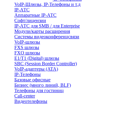
VoIP-Шлюзы, IP-Телефоны и т.д
IP-АТС
Аппаратные IP-АТС
Софт/лицензии
IP-АТС для SMB / для Enterprise
Модули/карты расширения
Системы видеоконференцсвязи
VoIP-шлюзы
FXS шлюзы
FXO шлюзы
E1/T1 (Digital) шлюзы
SBC (Session Border Controller)
VoIP-адаптеры (ATA)
IP-Телефоны
Базовые офисные
Бизнес (много линий, BLF)
Телефоны для гостиниц
Call-center
Видеотелефоны