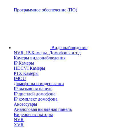
Программное обеспечение (ПО)
Видеонаблюдение
NVR, IP-Камеры, Домофоны и т.д
Камеры видеонаблюдения
IP Камеры
HDCVI Камеры
PTZ Камеры
IMOU
Домофоны и видеоглазки
IP вызывная панель
IP дисплей домофона
IP комплект домофона
Аксессуары
Аналоговая вызывная панель
Видеорегистраторы
NVR
XVR