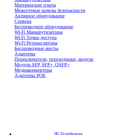
Материнские платы
Межсетевые шлюзы безопасности
Активное оборудование
Сервера
Беспроводное оборудование
Wi-Fi Маршрутизаторы
Wi-Fi Точки доступа
Wi-Fi Ретрансляторы
Беспроводные мосты
Адаптеры
Переключатели, переходники, модули
Модули SFP, SFP+, QSFP+
Медиаконвертеры
Адаптеры POE
IP-Телефония