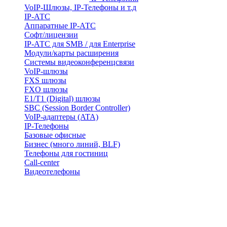
VoIP-Шлюзы, IP-Телефоны и т.д
IP-АТС
Аппаратные IP-АТС
Софт/лицензии
IP-АТС для SMB / для Enterprise
Модули/карты расширения
Системы видеоконференцсвязи
VoIP-шлюзы
FXS шлюзы
FXO шлюзы
E1/T1 (Digital) шлюзы
SBC (Session Border Controller)
VoIP-адаптеры (ATA)
IP-Телефоны
Базовые офисные
Бизнес (много линий, BLF)
Телефоны для гостиниц
Call-center
Видеотелефоны