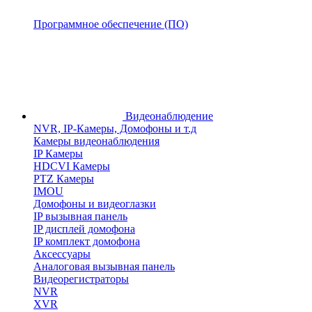
Программное обеспечение (ПО)
Видеонаблюдение
NVR, IP-Камеры, Домофоны и т.д
Камеры видеонаблюдения
IP Камеры
HDCVI Камеры
PTZ Камеры
IMOU
Домофоны и видеоглазки
IP вызывная панель
IP дисплей домофона
IP комплект домофона
Аксессуары
Аналоговая вызывная панель
Видеорегистраторы
NVR
XVR