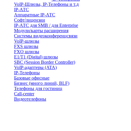
VoIP-Шлюзы, IP-Телефоны и т.д
IP-АТС
Аппаратные IP-АТС
Софт/лицензии
IP-АТС для SMB / для Enterprise
Модули/карты расширения
Системы видеоконференцсвязи
VoIP-шлюзы
FXS шлюзы
FXO шлюзы
E1/T1 (Digital) шлюзы
SBC (Session Border Controller)
VoIP-адаптеры (ATA)
IP-Телефоны
Базовые офисные
Бизнес (много линий, BLF)
Телефоны для гостиниц
Call-center
Видеотелефоны