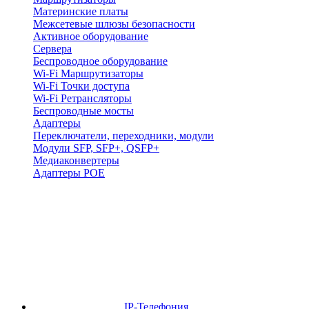
Материнские платы
Межсетевые шлюзы безопасности
Активное оборудование
Сервера
Беспроводное оборудование
Wi-Fi Маршрутизаторы
Wi-Fi Точки доступа
Wi-Fi Ретрансляторы
Беспроводные мосты
Адаптеры
Переключатели, переходники, модули
Модули SFP, SFP+, QSFP+
Медиаконвертеры
Адаптеры POE
IP-Телефония