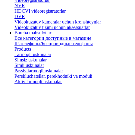
Videoregistratorlar
NVR
HDCVI videoregistratorlar
DVR
Videokuzatuv kameralar uchun kronshteynlar
​Videokuzatuv tizimi uchun aksessuarlar
Barcha mahsulotlar
Все категории доступные в магазине
IP-телефоны/Беспроводные телефоны
Products
Tarmoqli uskunalar
Simsiz uskunalar
Simli uskunalar
Passiv tarmoqli uskunalar
​Perekluchatellar, perekhodniki va moduli
Aktiv tarmoqli uskunalar