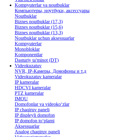
Kompyuterlar va noutbuklar
Компьютеры, ноутбуки, аксессуары
Noutbuklar
Biznes noutbuklar (17,3)
Biznes noutbuklar (15,6)
Biznes noutbuklar (13,3)
Noutbuklar uchun aksessuarlar
Kompyuterlar
Monobloklar
Komponentlar
Dasturiy ta'minot (DT)
Videokuzatuv
NVR, IP-Камеры, Домофоны и т.д
Videokuzatuv kameralar
IP kameralar
HDCVI kameralar
PTZ kameralar
IMOU
​Domofonlar va videoko‘zlar
IP chaqiruv paneli
IP displeyli domofon
IP domofon to‘plami
Aksessuarlar
Analog chaqiruv paneli