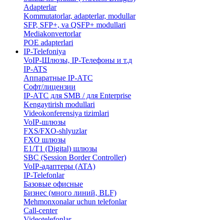
Adapterlar
Kommutatorlar, adapterlar, modullar
SFP, SFP+, va QSFP+ modullari
Mediakonvertorlar
POE adapterlari
IP-Telefoniya
VoIP-Шлюзы, IP-Телефоны и т.д
IP-ATS
Аппаратные IP-АТС
Софт/лицензии
IP-АТС для SMB / для Enterprise
Kengaytirish modullari
Videokonferensiya tizimlari
VoIP-шлюзы
FXS/FXO-shlyuzlar
FXO шлюзы
E1/T1 (Digital) шлюзы
SBC (Session Border Controller)
VoIP-адаптеры (ATA)
IP-Telefonlar
Базовые офисные
Бизнес (много линий, BLF)
​Mehmonxonalar uchun telefonlar
Call-center
​Videotelefonlar