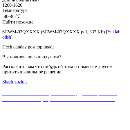
1260-1620
Температура
-40~85℃
Найти похожие
6CWM-02QXXXX (6CWM-02QXXXX.pdf, 337 Kb) [
Yuklab
olish
]
Hech qanday post topilmadi
Вы пользовались продуктом?
Расскажите нам что-нибудь об этом и помогите другим
принять правильное решение
Sharh yozing
Если Вы не нашли нужного оборудования, можете
ознакомиться с официальным каталогом MikroTik