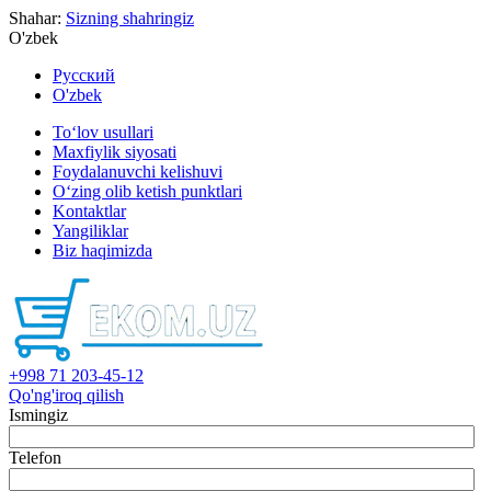
Shahar:
Sizning shahringiz
O'zbek
Русский
O'zbek
To‘lov usullari
Maxfiylik siyosati
Foydalanuvchi kelishuvi
O‘zing olib ketish punktlari
Kontaktlar
Yangiliklar
Biz haqimizda
+998 71 203-45-12
Qo'ng'iroq qilish
Ismingiz
Telefon