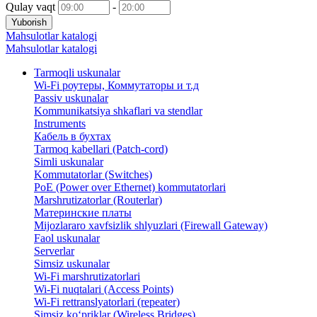
Qulay vaqt
-
Yuborish
Mahsulotlar katalogi
Mahsulotlar katalogi
Tarmoqli uskunalar
Wi-Fi роутеры, Коммутаторы и т.д
Passiv uskunalar
Kommunikatsiya shkaflari va stendlar
Instruments
Кабель в бухтах
Tarmoq kabellari (Patch-cord)
Simli uskunalar
Kommutatorlar (Switches)
PoE (Power over Ethernet) kommutatorlari
Marshrutizatorlar (Routerlar)
Материнские платы
Mijozlararo xavfsizlik shlyuzlari (Firewall Gateway)
Faol uskunalar
Serverlar
Simsiz uskunalar
Wi-Fi marshrutizatorlari
Wi-Fi nuqtalari (Access Points)
Wi-Fi rettranslyatorlari (repeater)
Simsiz ko‘priklar (Wireless Bridges)