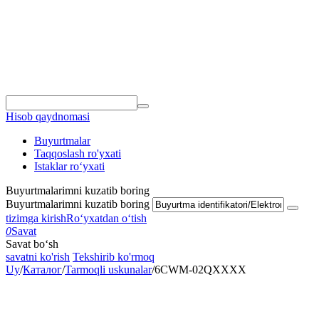
Hisob qaydnomasi
Buyurtmalar
Taqqoslash ro'yxati
Istaklar roʻyxati
Buyurtmalarimni kuzatib boring
Buyurtmalarimni kuzatib boring
tizimga kirish
Roʻyxatdan oʻtish
0
Savat
Savat bo‘sh
savatni ko'rish
Tekshirib ko'rmoq
Uy
/
Каталог
/
Tarmoqli uskunalar
/
6CWM-02QXXXX