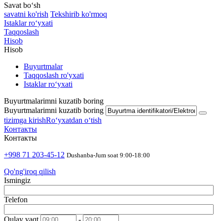
Savat bo‘sh
savatni ko'rish
Tekshirib ko'rmoq
Istaklar roʻyxati
Taqqoslash
Hisob
Hisob
Buyurtmalar
Taqqoslash ro'yxati
Istaklar roʻyxati
Buyurtmalarimni kuzatib boring
Buyurtmalarimni kuzatib boring
tizimga kirish
Roʻyxatdan oʻtish
Контакты
Контакты
+998 71 203-45-12
Dushanba-Jum soat 9:00-18:00
Qo'ng'iroq qilish
Ismingiz
Telefon
Qulay vaqt
-