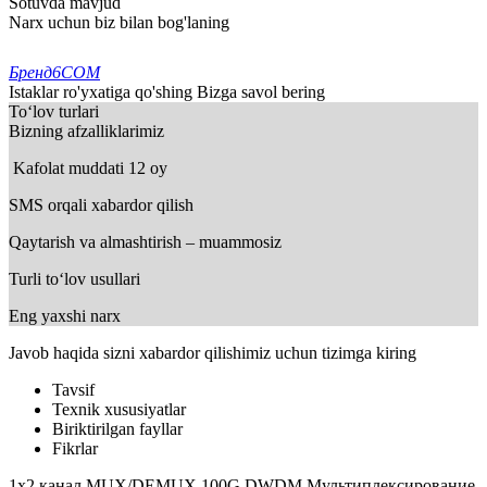
Sotuvda mavjud
Narx uchun biz bilan bog'laning
Бренд
6COM
Istaklar ro'yxatiga qo'shing
Bizga savol bering
To‘lov turlari
Bizning afzalliklarimiz
Kafolat muddati 12 oy
SMS orqali xabardor qilish
Qaytarish va almashtirish – muammosiz
Turli to‘lov usullari
Eng yaxshi narx
Javob haqida sizni xabardor qilishimiz uchun tizimga kiring
Tavsif
Texnik xususiyatlar
Biriktirilgan fayllar
Fikrlar
1x2 канал MUX/DEMUX 100G DWDM Мультиплексирование