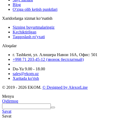
Blog
O'ziga olib ketish punktlari
Xaridorlarga xizmat ko‘rsatish
Sizning buyurtmalaringiz
Kechiktirilgan
Taqqoslash ro'yxati
Aloqalar
г. Tashkent, ул. Алишера Навои 16А, Офис: 501
+998 71 203-45-12 (звонок бесплатный)
Du-Ya 9.00 - 18.00
sales@ekom.uz
Xaritada ko'rish
© 2019 - 2026 EKOM.
© Designed by AlexorLine
Menyu
Qidirmoq
Savat
Savat