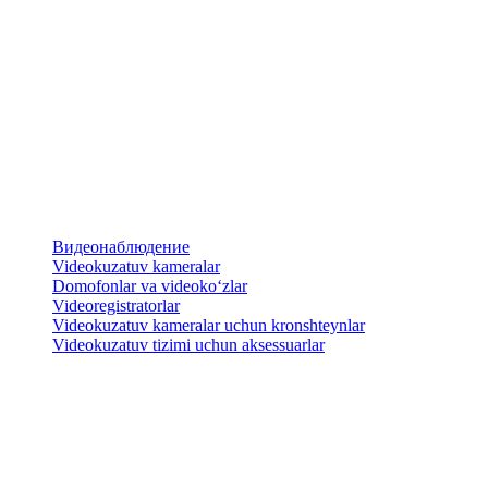
Видеонаблюдение
Videokuzatuv kameralar
​Domofonlar va videoko‘zlar
Videoregistratorlar
Videokuzatuv kameralar uchun kronshteynlar
​Videokuzatuv tizimi uchun aksessuarlar